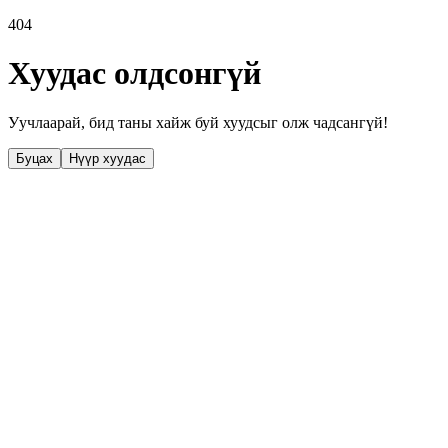
404
Хуудас олдсонгүй
Уучлаарай, бид таны хайж буй хуудсыг олж чадсангүй!
Буцах
Нүүр хуудас