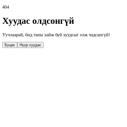
404
Хуудас олдсонгүй
Уучлаарай, бид таны хайж буй хуудсыг олж чадсангүй!
Буцах
Нүүр хуудас