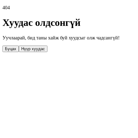
404
Хуудас олдсонгүй
Уучлаарай, бид таны хайж буй хуудсыг олж чадсангүй!
Буцах
Нүүр хуудас