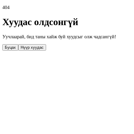
404
Хуудас олдсонгүй
Уучлаарай, бид таны хайж буй хуудсыг олж чадсангүй!
Буцах
Нүүр хуудас