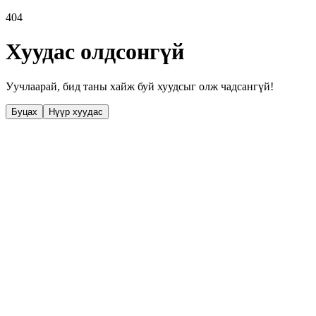
404
Хуудас олдсонгүй
Уучлаарай, бид таны хайж буй хуудсыг олж чадсангүй!
Буцах
Нүүр хуудас