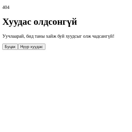
404
Хуудас олдсонгүй
Уучлаарай, бид таны хайж буй хуудсыг олж чадсангүй!
Буцах
Нүүр хуудас