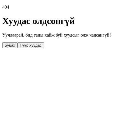
404
Хуудас олдсонгүй
Уучлаарай, бид таны хайж буй хуудсыг олж чадсангүй!
Буцах
Нүүр хуудас