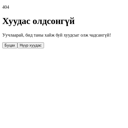
404
Хуудас олдсонгүй
Уучлаарай, бид таны хайж буй хуудсыг олж чадсангүй!
Буцах
Нүүр хуудас