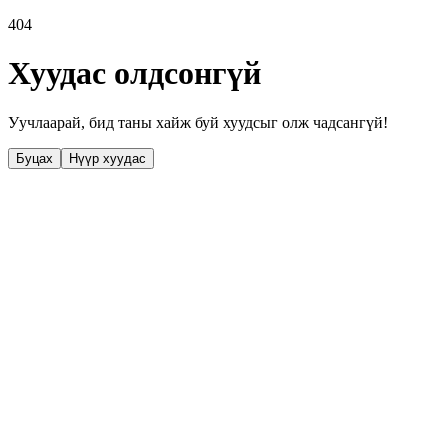
404
Хуудас олдсонгүй
Уучлаарай, бид таны хайж буй хуудсыг олж чадсангүй!
Буцах
Нүүр хуудас