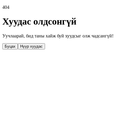
404
Хуудас олдсонгүй
Уучлаарай, бид таны хайж буй хуудсыг олж чадсангүй!
Буцах
Нүүр хуудас