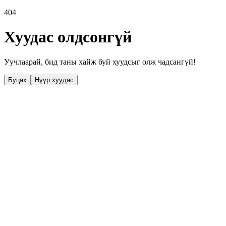
404
Хуудас олдсонгүй
Уучлаарай, бид таны хайж буй хуудсыг олж чадсангүй!
Буцах
Нүүр хуудас