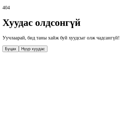
404
Хуудас олдсонгүй
Уучлаарай, бид таны хайж буй хуудсыг олж чадсангүй!
Буцах
Нүүр хуудас