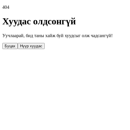
404
Хуудас олдсонгүй
Уучлаарай, бид таны хайж буй хуудсыг олж чадсангүй!
Буцах
Нүүр хуудас