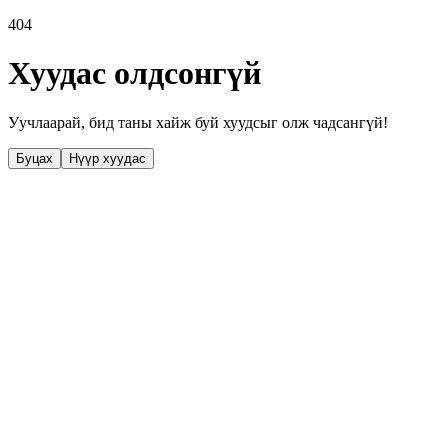
404
Хуудас олдсонгүй
Уучлаарай, бид таны хайж буй хуудсыг олж чадсангүй!
Буцах
Нүүр хуудас