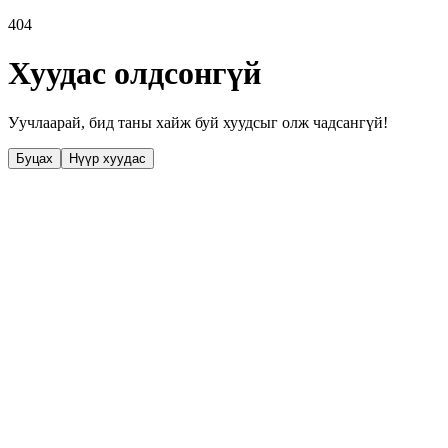
404
Хуудас олдсонгүй
Уучлаарай, бид таны хайж буй хуудсыг олж чадсангүй!
Буцах
Нүүр хуудас